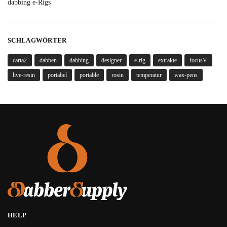
dabbing e-Rigs
SCHLAGWÖRTER
carta2
dabben
dabbing
designer
e-rig
extrakte
focusV
live-resin
portabel
portable
rosin
temperatur
wax-pens
HELP