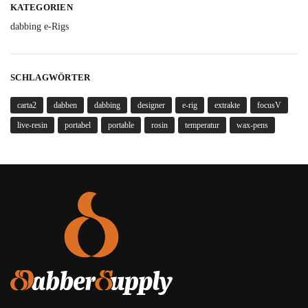
KATEGORIEN
dabbing e-Rigs
SCHLAGWÖRTER
carta2
dabben
dabbing
designer
e-rig
extrakte
focusV
live-resin
portabel
portable
rosin
temperatur
wax-pens