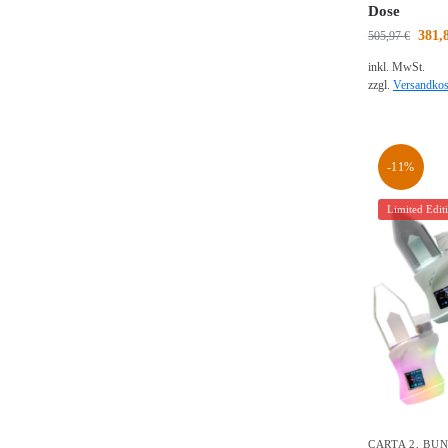
Dose
381,
505,97
€
inkl. MwSt.
zzgl.
Versandkos
-11%
Limited Edit
CARTA 2
,
BUN