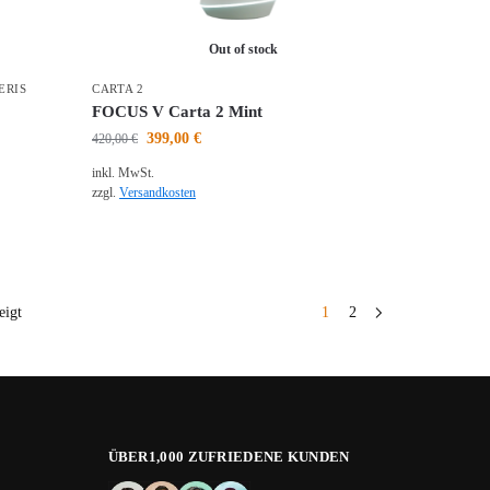
Out of stock
ERIS
CARTA 2
FOCUS V Carta 2 Mint
399,00
€
420,00
€
inkl. MwSt.
zzgl.
Versandkosten
eigt
1
2
ÜBER1,000 ZUFRIEDENE KUNDEN