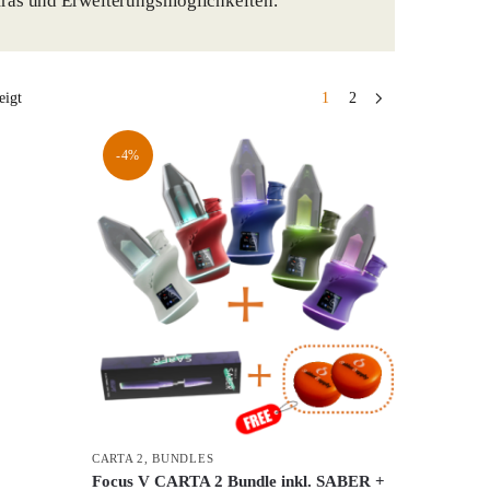
tras und Erweiterungsmöglichkeiten.
eigt
1
2
-4%
CARTA 2
,
BUNDLES
Focus V CARTA 2 Bundle inkl. SABER +