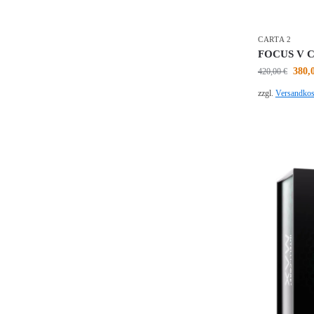
CARTA 2
FOCUS V Car
380,
420,00
€
zzgl.
Versandkos