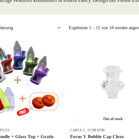
artige Features kombiniert in einem Fancy Design mit vielen Ex
Ergebnisse 1 – 12 von 18 werden angez
Out of stock
DLES
CARTA 2
,
ZUBEHÖR
dle + Glass Top + Gratis
Focus V Bubble Cap Clear