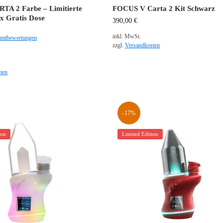
TA 2 Farbe – Limitierte
FOCUS V Carta 2 Kit Schwarz
0x Gratis Dose
390,00
€
inkl. MwSt.
amtbewertungen
zzgl.
Versandkosten
ten
-17%
ion
Limited Edition