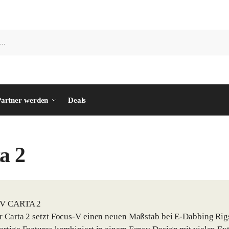
artner werden
Deals
a 2
 V CARTA 2
r Carta 2 setzt Focus-V einen neuen Maßstab bei E-Dabbing Ri