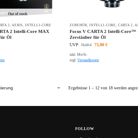
Out of stock
RTA 2
,
AERIS
,
INTELLI-CORE
ZUBEHÖR
,
INTELLI-CORE
,
CARTA 2
,
A
RTA 2 Intelli-Core MAX
Focus V CARTA 2 Intelli-Core™
für Öl
Zerstäuber für Öl
UVP:
73,00
€
78,00
€
inkl. MwSt.
ten
zzgl.
Versandkosten
Ergebnisse 1 – 12 von 18 werden angez
FOLLOW