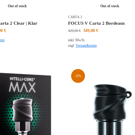
Out of stock
Out of stock
CARTA 2
ta 2 Clear | Klar
FOCUS V Carta 2 Bordeaux
00
€
349,00
€
420,00
€
ten
inkl. MwSt.
zzgl.
Versandkosten
-6%