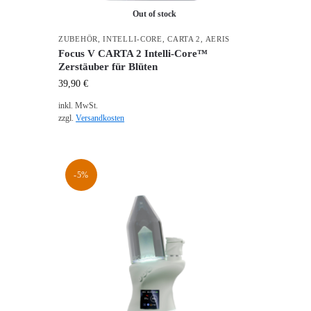
Out of stock
ZUBEHÖR
,
INTELLI-CORE
,
CARTA 2
,
AERIS
Focus V CARTA 2 Intelli-Core™
Zerstäuber für Blüten
39,90
€
inkl. MwSt.
zzgl.
Versandkosten
-5%