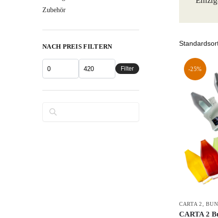
Einzig
Zubehör
NACH PREIS FILTERN
Filter
-25%
Suchen
CARTA 2
,
BUN
CARTA 2 Bun