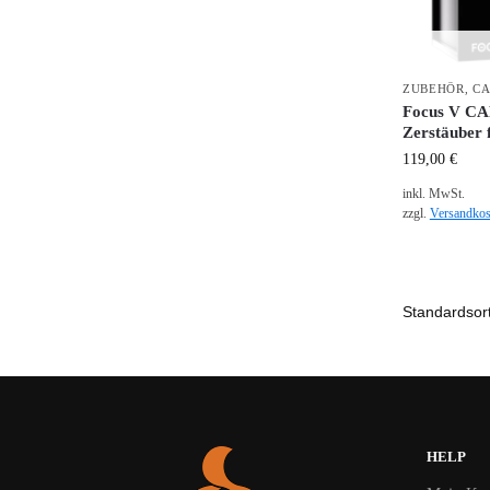
ZUBEHÖR
,
CA
Focus V CA
Zerstäuber 
119,00
€
inkl. MwSt.
zzgl.
Versandkos
HELP