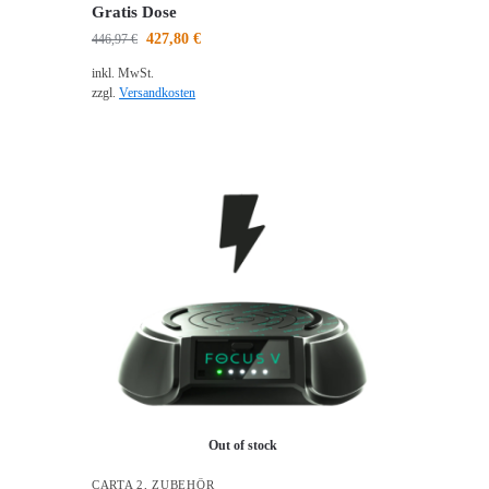
Gratis Dose
427,80
€
446,97
€
inkl. MwSt.
zzgl.
Versandkosten
Out of stock
CARTA 2
,
ZUBEHÖR