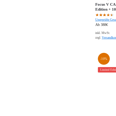
Focus V CAR
Edition + 1
Ungeprüfte Ges
Ab 388€
inkl. MwSt.
zzgl.
Versandkos
-10%
Limited Edit