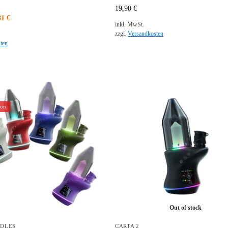
19,90
€
81
€
inkl. MwSt.
zzgl.
Versandkosten
ten
ion
Out of stock
DLES
CARTA 2