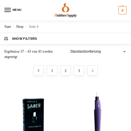
MENU
0
Start
Shop
Seite 4
/
/
SHOW FILTERS
Ergebnisse 37 – 43 von 43 werden
angezeigt
1
2
3
4