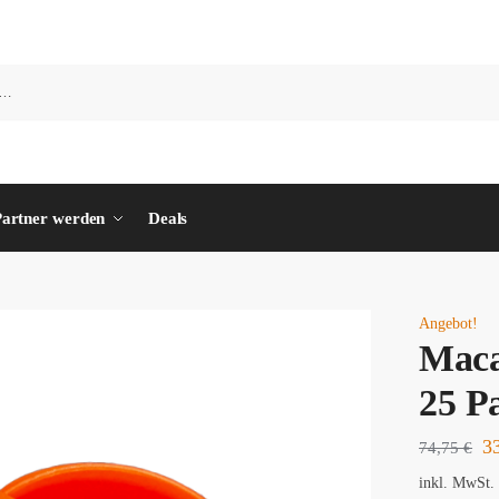
artner werden
Deals
Angebot!
Maca
25 P
3
74,75
€
inkl. MwSt.