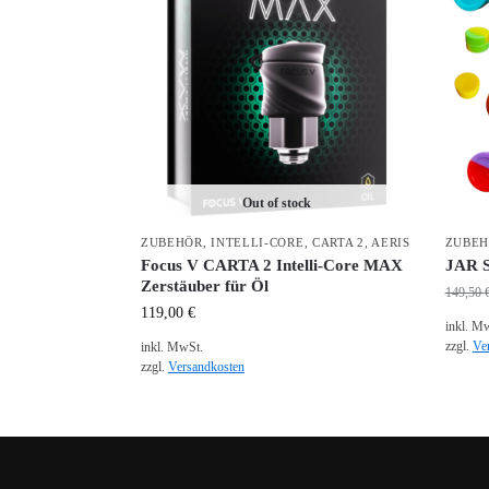
Out of stock
ZUBEHÖR
,
INTELLI-CORE
,
CARTA 2
,
AERIS
ZUBE
Focus V CARTA 2 Intelli-Core MAX
JAR S
Zerstäuber für Öl
149,50
119,00
€
inkl. M
zzgl.
Ve
inkl. MwSt.
zzgl.
Versandkosten