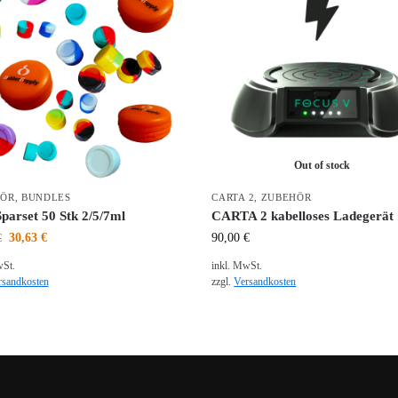
Out of stock
HÖR
,
BUNDLES
CARTA 2
,
ZUBEHÖR
parset 50 Stk 2/5/7ml
CARTA 2 kabelloses Ladegerät
30,63
€
90,00
€
€
wSt.
inkl. MwSt.
rsandkosten
zzgl.
Versandkosten