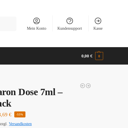
Suchen
Mein Konto
Kundensupport
Kasse
0,00
€
0
ron Dose 7ml –
ack
3,69
€
-55%
zzgl.
Versandkosten