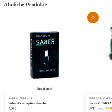
Ähnliche Produkte
-6%
Out of stock
SABER
,
ZUBEHÖR
ZUBEHÖR
,
CARTA
Saber-Ersatzspitze einzeln
Focus V CARTA 2
7,00
€
UVP:
73,0
78,00
€